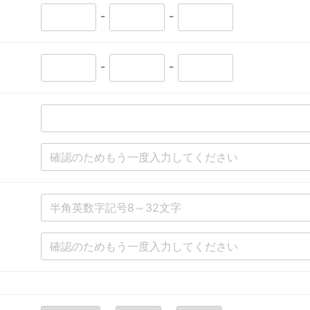
-
-
-
-