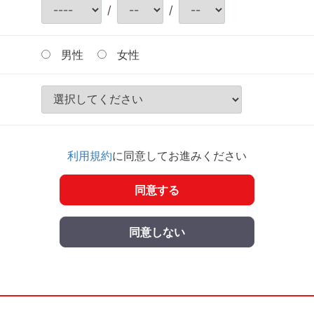
/
/
男性
女性
利用規約
に同意してお進みください
同意する
同意しない